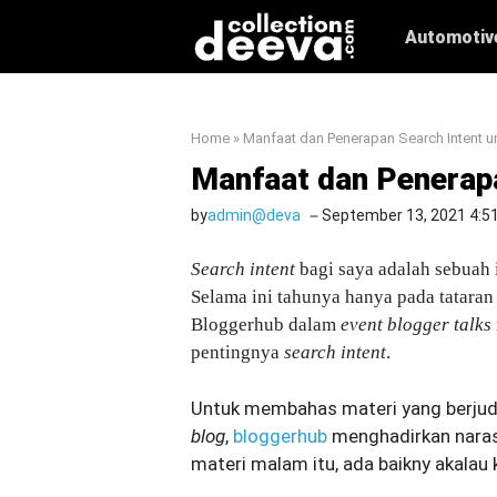
Skip
Automotiv
to
content
Home
»
Manfaat dan Penerapan Search Intent u
Manfaat dan Penerapa
by
admin@deva
September 13, 2021 4:5
Search intent
bagi saya adalah sebuah 
Selama ini tahunya hanya pada tatara
Bloggerhub dalam
event blogger talks
pentingnya
search intent
.
Untuk membahas materi yang berju
blog
,
bloggerhub
menghadirkan nara
materi malam itu, ada baikny akalau 