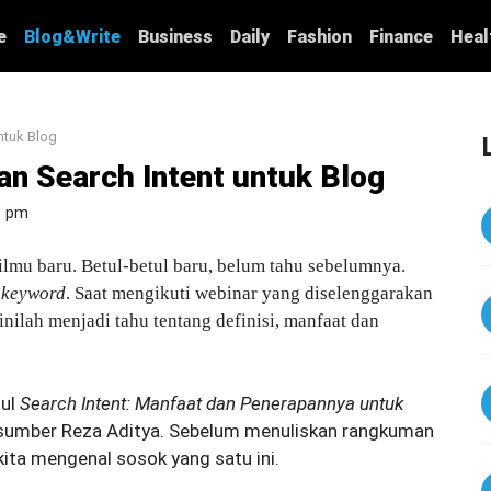
e
Blog&Write
Business
Daily
Fashion
Finance
Heal
ntuk Blog
n Search Intent untuk Blog
1 pm
ilmu baru. Betul-betul baru, belum tahu sebelumnya.
n
keyword
. Saat mengikuti webinar yang diselenggarakan
inilah menjadi tahu tentang definisi, manfaat dan
dul
Search Intent: Manfaat dan Penerapannya untuk
sumber Reza Aditya. Sebelum menuliskan rangkuman
kita mengenal sosok yang satu ini.