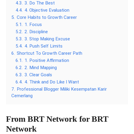
4.3.
3. Do The Best
4.4.
4. Objective Evaluation
5.
Core Habits to Growth Career
5.1.
1. Focus
5.2.
2. Discipline
5.3.
3. Stop Making Excuse
5.4.
4. Push Self Limits
6.
Shortcut To Growth Career Path
6.1.
1. Positive Affirmation
6.2.
2. Mind Mapping
6.3.
3. Clear Goals
6.4.
4. Think and Do Like I Want
7.
Professional Blogger Miliki Kesempatan Karir
Cemerlang
From BRT Network for BRT
Network