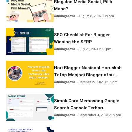
Blog dan Media Sosial, Pilih
Mana?
admin@deva
August 8, 2025 3:19 pm
SEO Checklist For Blogger
Winning the SERP
admin@deva
July 26, 2024 2:56 pm
Hari Blogger Nasional Haruskah
Tetap Menjadi Blogger atau
Berhenti?
admin@deva
October 27, 2023 8:15 am
Simak Cara Memasang Google
Search ConsoleTerbaru
admin@deva
September 4, 2023 2:59 pm