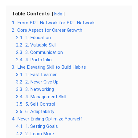
Table Contents
hide
1.
From BRT Network for BRT Network
2.
Core Aspect for Career Growth
2.1.
1. Education
2.2.
2. Valuable Skill
2.3.
3. Communication
2.4.
4. Portofolio
3.
Live Elevating Skill to Build Habits
3.1.
1. Fast Learner
3.2.
2. Never Give Up
3.3.
3. Networking
3.4.
4. Management Skill
3.5.
5. Self Control
3.6.
6. Adaptability
4.
Never Ending Optimize Yourself
4.1.
1. Setting Goals
4.2.
2. Learn More