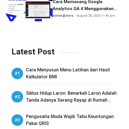
Cara Memasang Google
Analytics GA 4 Menggunakan
GTM
admin@deva
August 28, 2023 11:46 am
Latest Post
Cara Menyusun Menu Latihan dari Hasil
Kalkulator BMI
Siklus Hidup Laron: Benarkah Laron Adalah
Tanda Adanya Sarang Rayap di Rumah
Anda?
Pengusaha Muda Wajib Tahu Keuntungan
Pakai QRIS