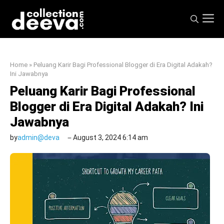
Skip
M
to
content
Home
»
Peluang Karir Bagi Professional Blogger di Era Digital Adakah?
Ini Jawabnya
Peluang Karir Bagi Professional
Blogger di Era Digital Adakah? Ini
Jawabnya
by
admin@deva
August 3, 2024 6:14 am