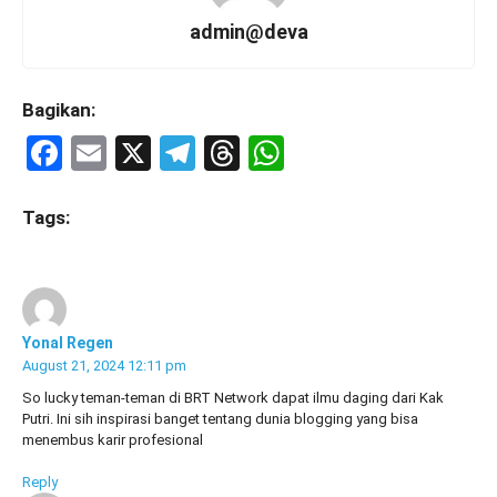
admin@deva
Bagikan:
F
E
X
T
T
W
a
m
el
hr
h
ce
ail
e
e
at
Tags:
b
gr
a
s
o
a
d
A
o
m
s
p
Yonal Regen
k
p
August 21, 2024 12:11 pm
So lucky teman-teman di BRT Network dapat ilmu daging dari Kak
Putri. Ini sih inspirasi banget tentang dunia blogging yang bisa
menembus karir profesional
Reply