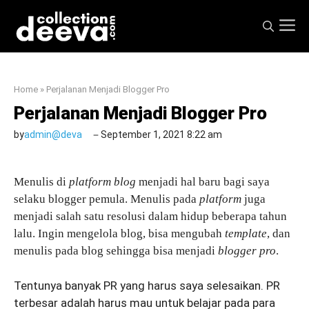
Skip
M
to
content
Home
»
Perjalanan Menjadi Blogger Pro
Perjalanan Menjadi Blogger Pro
by
admin@deva
September 1, 2021 8:22 am
Menulis di
platform blog
menjadi hal baru bagi saya
selaku blogger pemula. Menulis pada
platform
juga
menjadi salah satu resolusi dalam hidup beberapa tahun
lalu. Ingin mengelola blog, bisa mengubah
template
, dan
menulis pada blog sehingga bisa menjadi
blogger pro
.
Tentunya banyak PR yang harus saya selesaikan. PR
terbesar adalah harus mau untuk belajar pada para