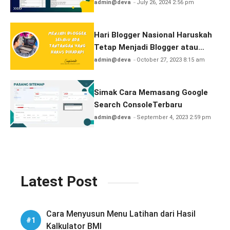
admin@deva
July 26, 2024 2:56 pm
Hari Blogger Nasional Haruskah
Tetap Menjadi Blogger atau
Berhenti?
admin@deva
October 27, 2023 8:15 am
Simak Cara Memasang Google
Search ConsoleTerbaru
admin@deva
September 4, 2023 2:59 pm
Latest Post
Cara Menyusun Menu Latihan dari Hasil
Kalkulator BMI