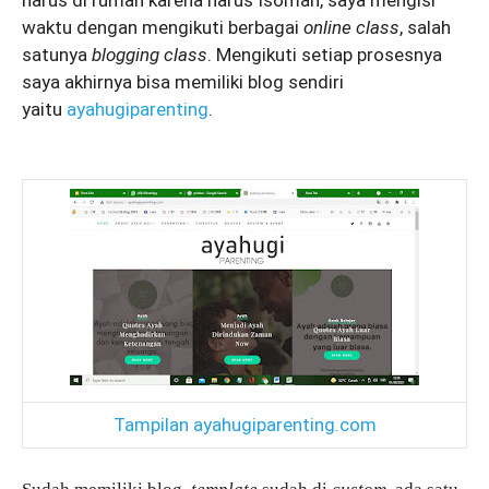
harus di rumah karena harus Isoman, saya mengisi
waktu dengan mengikuti berbagai
online class
, salah
satunya
blogging class
. Mengikuti setiap prosesnya
saya akhirnya bisa memiliki blog sendiri
yaitu
ayahugiparenting
.
Tampilan ayahugiparenting.com