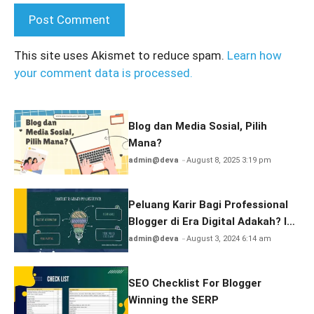
This site uses Akismet to reduce spam.
Learn how
your comment data is processed.
Blog dan Media Sosial, Pilih
Mana?
admin@deva
August 8, 2025 3:19 pm
Peluang Karir Bagi Professional
Blogger di Era Digital Adakah? Ini
Jawabnya
admin@deva
August 3, 2024 6:14 am
SEO Checklist For Blogger
Winning the SERP