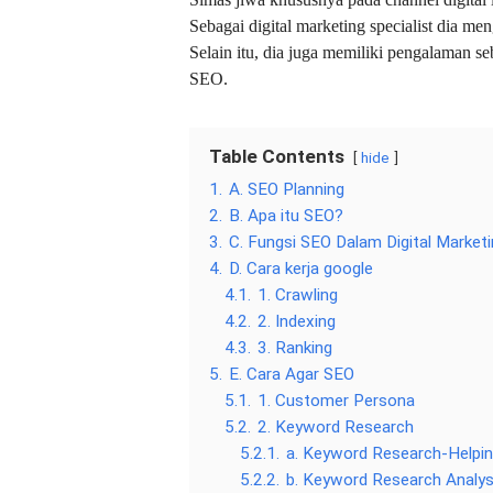
Sebagai digital marketing specialist dia m
Selain itu, dia juga memiliki pengalaman se
SEO.
Table Contents
hide
1.
A. SEO Planning
2.
B. Apa itu SEO?
3.
C. Fungsi SEO Dalam Digital Market
4.
D. Cara kerja google
4.1.
1. Crawling
4.2.
2. Indexing
4.3.
3. Ranking
5.
E. Cara Agar SEO
5.1.
1. Customer Persona
5.2.
2. Keyword Research
5.2.1.
a. Keyword Research-Helpin
5.2.2.
b. Keyword Research Analys