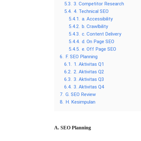
5.3.
3. Competitor Research
5.4.
4. Technical SEO
5.4.1.
a. Accessibility
5.4.2.
b. Crawlbility
5.4.3.
c. Content Delivery
5.4.4.
d. On Page SEO
5.4.5.
e. Off Page SEO
6.
F. SEO Planning
6.1.
1. Aktivitas Q1
6.2.
2. Aktivitas Q2
6.3.
3. Aktivitas Q3
6.4.
3. Aktivitas Q4
7.
G. SEO Review
8.
H. Kesimpulan
A. SEO Planning