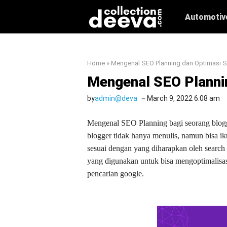
Skip
Automotiv
to
content
Home
»
Mengenal SEO Planning dan Optimasi 
Mengenal SEO Planni
by
admin@deva
March 9, 2022 6:08 am
Mengenal SEO Planning bagi seorang blogg
blogger tidak hanya menulis, namun bisa ik
sesuai dengan yang diharapkan oleh searc
yang digunakan untuk bisa mengoptimalisasi
pencarian google.