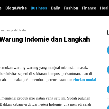
e
Blog&Write
Business
Daily
Fashion
Finance
Heal
dan Langkah Usaha
 Warung Indomie dan Langkah
enemukan warung-warung yang menjual mie instan masak.
raktivitas seperti di sekitaran kampus, perkantoran, atau di
 usaha ini maka perlu membuat perencanaan dan
rincian modal
i mengenal produk mie instan yang satu ini. Sudah puluhan
Bahkan kabarnya di luar negeri Indomie juga menjadi salah