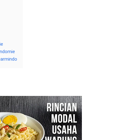
ie
Indomie
warmindo