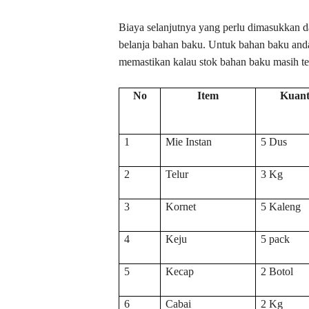
Biaya selanjutnya yang perlu dimasukkan 
belanja bahan baku. Untuk bahan baku anda
memastikan kalau stok bahan baku masih te
No
Item
Kuant
1
Mie Instan
5 Dus
2
Telur
3 Kg
3
Kornet
5 Kaleng
4
Keju
5 pack
5
Kecap
2 Botol
6
Cabai
2 Kg