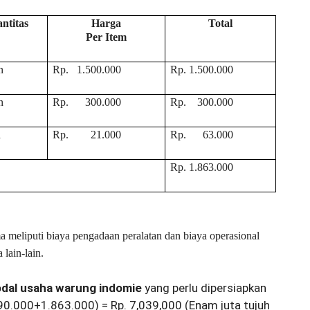
ntitas
Harga
Total
Per Item
n
Rp. 1.500.000
Rp. 1.500.000
n
Rp. 300.000
Rp. 300.000
h
Rp. 21.000
Rp. 63.000
Rp. 1.863.000
a meliputi biaya pengadaan peralatan dan biaya operasional
 lain-lain.
odal usaha warung indomie
yang perlu dipersiapkan
90.000+1.863.000) = Rp. 7,039,000 (Enam juta tujuh