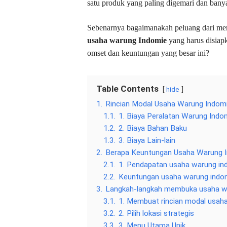
satu produk yang paling digemari dan banya
Sebenarnya bagaimanakah peluang dari me
usaha warung Indomie
yang harus disia
omset dan keuntungan yang besar ini?
Table Contents
hide
1.
Rincian Modal Usaha Warung Indom
1.1.
1. Biaya Peralatan Warung Indo
1.2.
2. Biaya Bahan Baku
1.3.
3. Biaya Lain-lain
2.
Berapa Keuntungan Usaha Warung 
2.1.
1. Pendapatan usaha warung in
2.2.
Keuntungan usaha warung indo
3.
Langkah-langkah membuka usaha 
3.1.
1. Membuat rincian modal usah
3.2.
2. Pilih lokasi strategis
3.3.
3. Menu Utama Unik