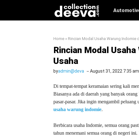
Skip
Automotiv
to
content
Home
»
Rincian Modal Usaha Warung Indomie 
Rincian Modal Usaha
Usaha
by
admin@deva
August 31, 2022 7:35 am
Di tempat-tempat keramaian sering kali m
Biasanya ada di daerah yang banyak orang be
pasar-pasar. Jika ingin mengambil peluang
usaha warung indomie
.
Berbicara usaha Indomie, semua orang past
tahun menemani semua orang di negeri ini. 