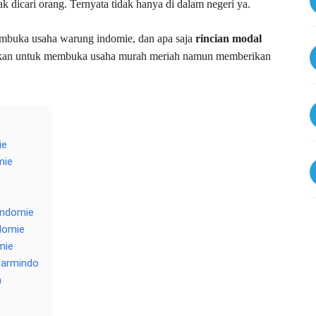
k dicari orang. Ternyata tidak hanya di dalam negeri ya.
mbuka usaha warung indomie, dan apa saja
rincian modal
pkan untuk membuka usaha murah meriah namun memberikan
ie
mie
Indomie
domie
mie
warmindo
a