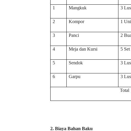
1
Mangkuk
3 Lus
2
Kompor
1 Uni
3
Panci
2 Bu
4
Meja dan Kursi
5 Set
5
Sendok
3 Lus
6
Garpu
3 Lus
Total
2. Biaya Bahan Baku