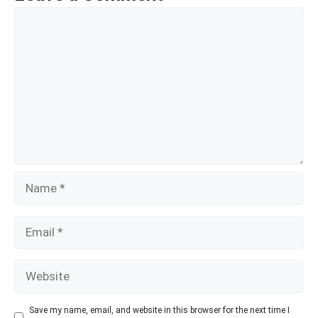
o
m
s
p
Comment
k
p
Name
Email
Website
Save my name, email, and website in this browser for the next time I