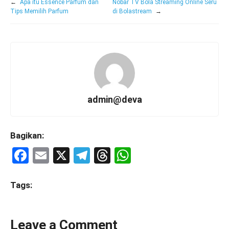
←
Apa itu Essence Parfum dan
Nobar TV Bola Streaming Online Seru
Tips Memilih Parfum
di Bolastream
→
admin@deva
Bagikan:
F
E
X
T
T
W
a
m
el
hr
h
ce
ail
e
e
at
Tags:
b
gr
a
s
o
a
d
A
Leave a Comment