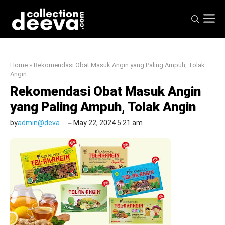
Skip
M
to
content
Home
»
Rekomendasi Obat Masuk Angin yang Paling Ampuh, Tolak
Angin
Rekomendasi Obat Masuk Angin
yang Paling Ampuh, Tolak Angin
by
admin@deva
May 22, 2024 5:21 am