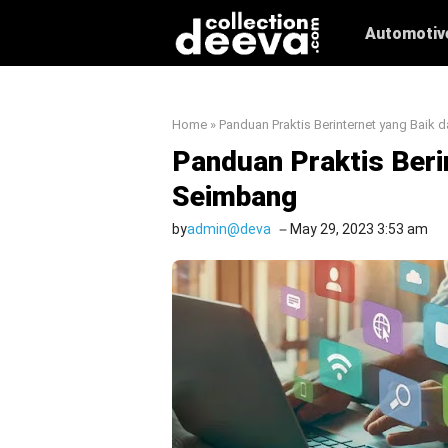
Skip
Automotiv
to
content
Home
»
Panduan Praktis Berinternet yang Baik
Panduan Praktis Beri
Seimbang
by
admin@deva
May 29, 2023 3:53 am