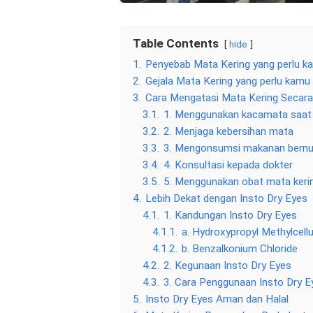
Table Contents
hide
1.
Penyebab Mata Kering yang perlu k
2.
Gejala Mata Kering yang perlu kamu
3.
Cara Mengatasi Mata Kering Secara
3.1.
1. Menggunakan kacamata saat d
3.2.
2. Menjaga kebersihan mata
3.3.
3. Mengonsumsi makanan bernut
3.4.
4. Konsultasi kepada dokter
3.5.
5. Menggunakan obat mata keri
4.
Lebih Dekat dengan Insto Dry Eyes
4.1.
1. Kandungan Insto Dry Eyes
4.1.1.
a. Hydroxypropyl Methylcell
4.1.2.
b. Benzalkonium Chloride
4.2.
2. Kegunaan Insto Dry Eyes
4.3.
3. Cara Penggunaan Insto Dry E
5.
Insto Dry Eyes Aman dan Halal