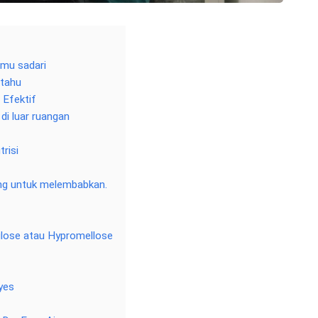
amu sadari
 tahu
 Efektif
i luar ruangan
risi
ng untuk melembabkan.
ulose atau Hypromellose
yes