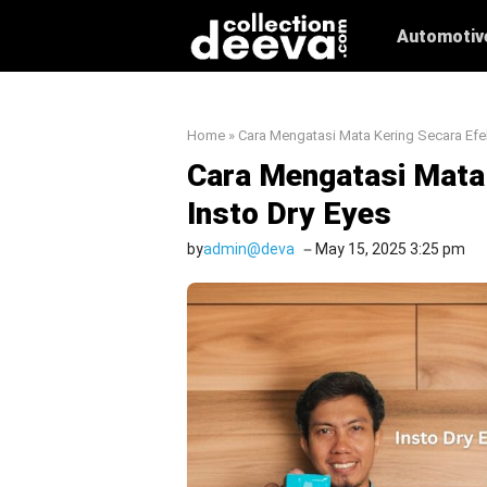
Skip
Automotiv
to
content
Home
»
Cara Mengatasi Mata Kering Secara Efek
Cara Mengatasi Mata 
Insto Dry Eyes
by
admin@deva
May 15, 2025 3:25 pm