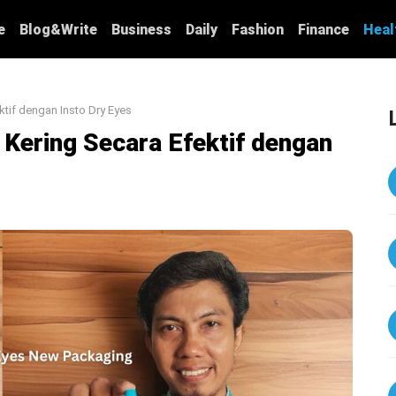
e
Blog&Write
Business
Daily
Fashion
Finance
Heal
tif dengan Insto Dry Eyes
Kering Secara Efektif dengan