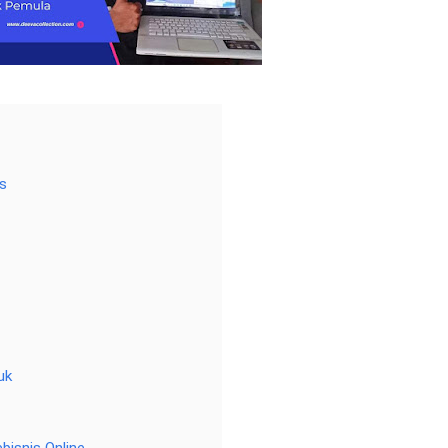
as
uk