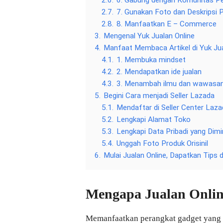
2.6.
6. Gabung dengan Komunitas Peb
2.7.
7. Gunakan Foto dan Deskripsi P
2.8.
8. Manfaatkan E – Commerce
3.
Mengenal Yuk Jualan Online
4.
Manfaat Membaca Artikel di Yuk Jua
4.1.
1. Membuka mindset
4.2.
2. Mendapatkan ide jualan
4.3.
3. Menambah ilmu dan wawasan
5.
Begini Cara menjadi Seller Lazada
5.1.
Mendaftar di Seller Center Laz
5.2.
Lengkapi Alamat Toko
5.3.
Lengkapi Data Pribadi yang Dimi
5.4.
Unggah Foto Produk Orisinil
6.
Mulai Jualan Online, Dapatkan Tips 
Mengapa Jualan Onli
Memanfaatkan perangkat gadget yang