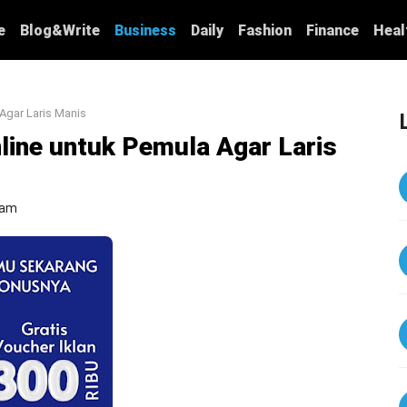
e
Blog&Write
Business
Daily
Fashion
Finance
Heal
 Agar Laris Manis
nline untuk Pemula Agar Laris
 am