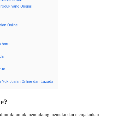
isnis Online
roduk yang Orisinil
lan Online
 baru
ada
nta
di Yuk Jualan Online dan Lazada
ne?
 dimiliki untuk mendukung memulai dan menjalankan