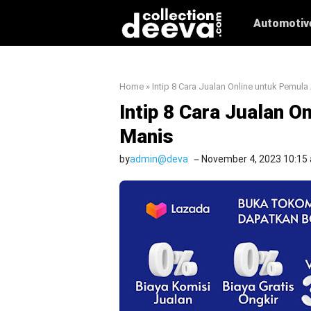
Skip
Automotiv
to
content
Home
»
Intip 8 Cara Jualan Online untuk Pemula
Intip 8 Cara Jualan O
Manis
by
admin@deva
November 4, 2023 10:15